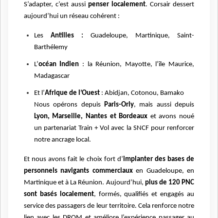
S’adapter, c’est aussi
penser localement
. Corsair dessert
aujourd’hui un réseau cohérent :
Les
Antilles :
Guadeloupe, Martinique, Saint-
Barthélemy
L’
océan Indien
: la Réunion, Mayotte, l’île Maurice,
Madagascar
Et l’
Afrique de l’Ouest
: Abidjan, Cotonou, Bamako
Nous opérons depuis
Paris-Orly
, mais aussi depuis
Lyon, Marseille, Nantes et Bordeaux
et avons noué
un partenariat Train + Vol avec la SNCF pour renforcer
notre ancrage local.
Et nous avons fait le choix fort d’
implanter des bases de
personnels navigants commerciaux
en Guadeloupe, en
Martinique et à La Réunion. Aujourd’hui,
plus de 120 PNC
sont basés localement
, formés, qualifiés et engagés au
service des passagers de leur territoire. Cela renforce notre
lien avec les DROM et améliore l’expérience passager au