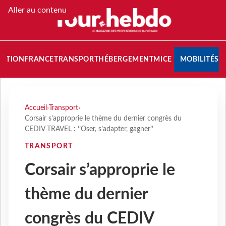
Aller au contenu
NATION
FRANCE
TRANSPORT
HÉBERGEMENT
MICE
MOBILITÉS
Accueil
›
Transport
›
Corsair s’approprie le thème du dernier congrès du
CEDIV TRAVEL : ‘’Oser, s’adapter, gagner’’
TRANSPORT
Corsair s’approprie le
thème du dernier
congrès du CEDIV