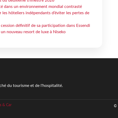
ts du deuxième trimestre 2026
ité dans un environnement mondial contrasté
les hôteliers indépendants d’éviter les pertes de
cession définitif de sa participation dans Essendi
 un nouveau resort de luxe à Niseko
é du tourisme et de l'hospitalité.
s & Car
© 