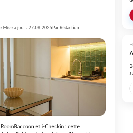
d
re Mise à jour : 27.08.2025
Par Rédaction
M
A
B
s
 RoomRaccoon et i-Checkin : cette