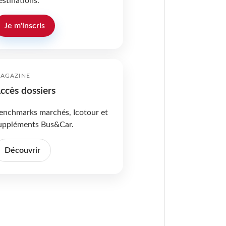
estinations.
Je m'inscris
AGAZINE
ccès dossiers
enchmarks marchés, Icotour et
uppléments Bus&Car.
Découvrir