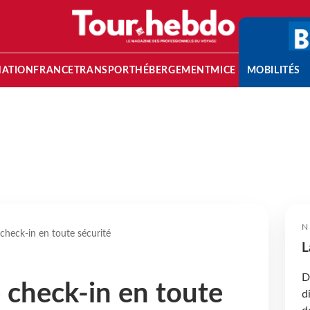
NATION
FRANCE
TRANSPORT
HÉBERGEMENT
MICE
MOBILITÉS
N
e check-in en toute sécurité
L
D
e check-in en toute
d