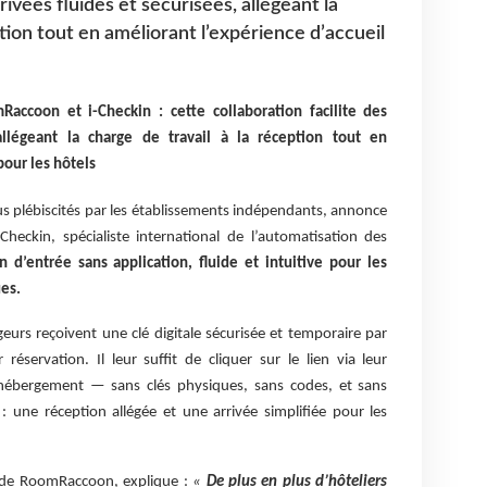
rrivées fluides et sécurisées, allégeant la
ption tout en améliorant l’expérience d’accueil
accoon et i-Checkin : cette collaboration facilite des
 allégeant la charge de travail à la réception tout en
pour les hôtels
s plébiscités par les établissements indépendants, annonce
Checkin, spécialiste international de l’automatisation des
n d’entrée sans application, fluide et intuitive pour les
es.
geurs reçoivent une clé digitale sécurisée et temporaire par
éservation. Il leur suffit de cliquer sur le lien via leur
hébergement — sans clés physiques, sans codes, et sans
 : une réception allégée et une arrivée simplifiée pour les
de RoomRaccoon, explique :
«
De plus en plus d’hôteliers