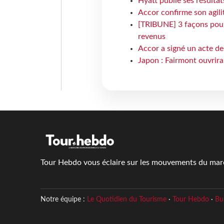
Hyatt publie ses résulta
Accor confirme son agil
[TRIBUNE] 3 façons pour 
revenus
Accor a signé un acte de 
Japon : Fairmont ouvrira
Tour Hebdo vous éclaire sur les mouvements du march
Notre équipe :
Le Quotidien du Tourisme
·
Tour Hebdo
·
Bu