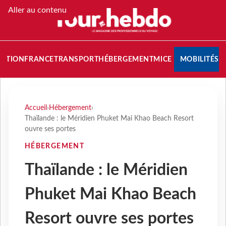
Aller au contenu
NATION
FRANCE
TRANSPORT
HÉBERGEMENT
MICE
MOBILITÉS
Accueil
›
Hébergement
›
Thaïlande : le Méridien Phuket Mai Khao Beach Resort
ouvre ses portes
HÉBERGEMENT
Thaïlande : le Méridien
Phuket Mai Khao Beach
Resort ouvre ses portes