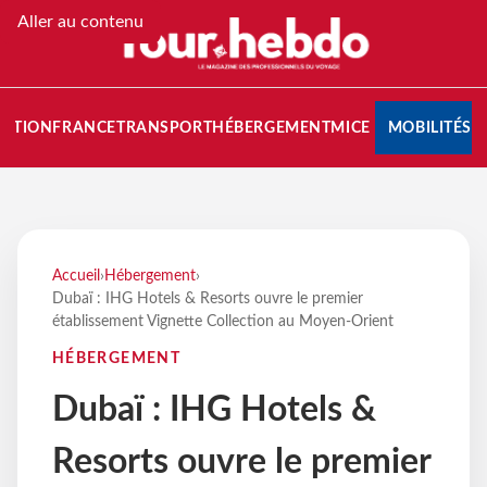
Aller au contenu
NATION
FRANCE
TRANSPORT
HÉBERGEMENT
MICE
MOBILITÉS
Accueil
›
Hébergement
›
Dubaï : IHG Hotels & Resorts ouvre le premier
établissement Vignette Collection au Moyen-Orient
HÉBERGEMENT
Dubaï : IHG Hotels &
Resorts ouvre le premier