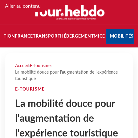
Aller au contenu
NATION
FRANCE
TRANSPORT
HÉBERGEMENT
MICE
MOBILITÉS
Accueil
›
E-Tourisme
›
La mobilité douce pour l'augmentation de l'expérience
touristique
E-TOURISME
La mobilité douce pour
l'augmentation de
l'expérience touristique