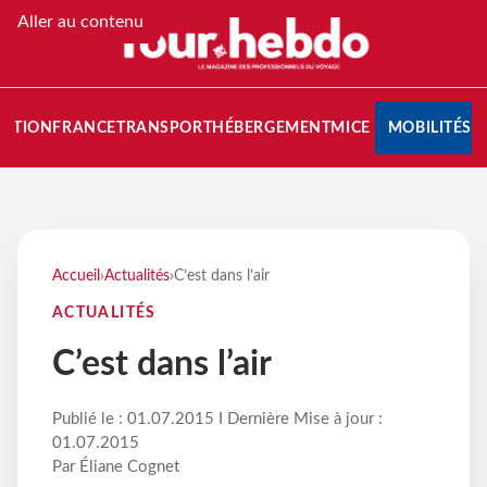
Aller au contenu
NATION
FRANCE
TRANSPORT
HÉBERGEMENT
MICE
MOBILITÉS
Accueil
›
Actualités
›
C’est dans l’air
ACTUALITÉS
C’est dans l’air
Publié le : 01.07.2015 I Dernière Mise à jour :
01.07.2015
Par Éliane Cognet