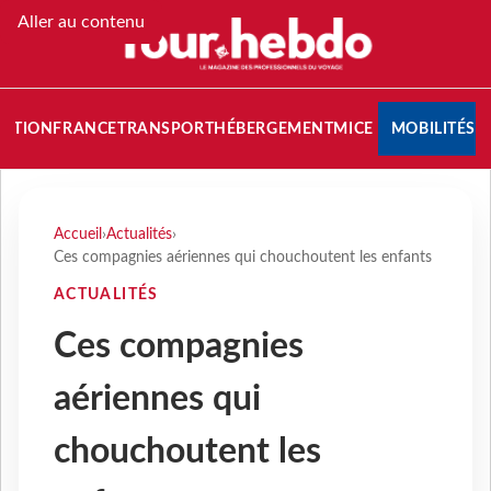
Aller au contenu
NATION
FRANCE
TRANSPORT
HÉBERGEMENT
MICE
MOBILITÉS
Accueil
›
Actualités
›
Ces compagnies aériennes qui chouchoutent les enfants
ACTUALITÉS
Ces compagnies
aériennes qui
chouchoutent les