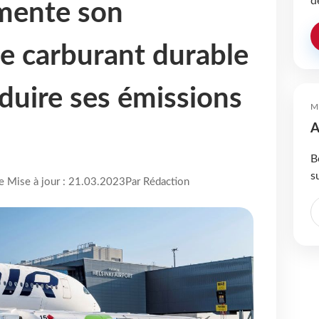
d
mente son
de carburant durable
duire ses émissions
M
A
B
s
re Mise à jour : 21.03.2023
Par Rédaction