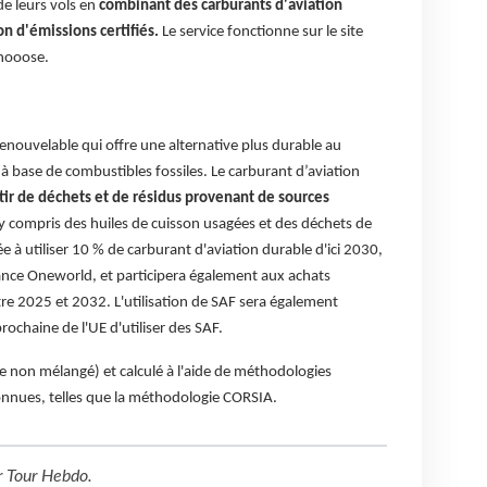
de leurs vols en
combinant des carburants d'aviation
on d'émissions certifiés.
Le service fonctionne sur le site
Chooose.
renouvelable qui offre une alternative plus durable au
à base de combustibles fossiles. Le carburant d’aviation
rtir de déchets et de résidus provenant de sources
 y compris des huiles de cuisson usagées et des déchets de
ée à utiliser 10 % de carburant d'aviation durable d'ici 2030,
iance Oneworld, et participera également aux achats
tre 2025 et 2032. L'utilisation de SAF sera également
rochaine de l'UE d'utiliser des SAF.
dire non mélangé) et calculé à l'aide de méthodologies
onnues, telles que la méthodologie CORSIA.
r
Tour Hebdo
.