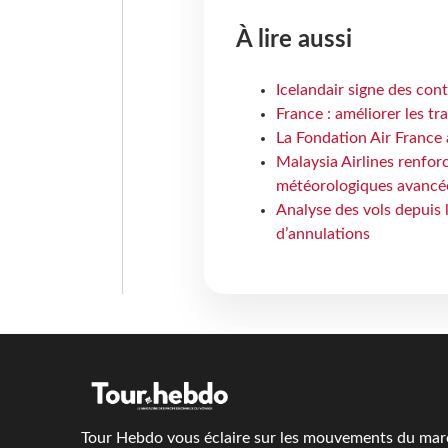
À lire aussi
Icelandair signe des con
France : améliorer les tr
La Fondation Air France 
Malaysia Airlines renforc
météorologiques avancé
Analyse des vols depuis 
d’annulations
Tour Hebdo vous éclaire sur les mouvements du march