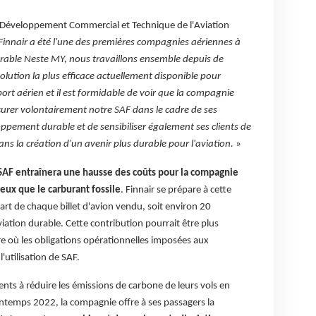
Développement Commercial et Technique de l'Aviation
Finnair a été l'une des premières compagnies aériennes à
durable Neste MY, nous travaillons ensemble depuis de
lution la plus efficace actuellement disponible pour
port aérien et il est formidable de voir que la compagnie
rocurer volontairement notre SAF dans le cadre de ses
ement durable et de sensibiliser également ses clients de
dans la création d'un avenir plus durable pour l'aviation.
»
u SAF entraînera une hausse des coûts pour la compagnie
eux que le carburant fossile
. Finnair se prépare à cette
art de chaque billet d'avion vendu, soit environ 20
iation durable. Cette contribution pourrait être plus
re où les obligations opérationnelles imposées aux
utilisation de SAF.
ents à réduire les émissions de carbone de leurs vols en
rintemps 2022, la compagnie offre à ses passagers la