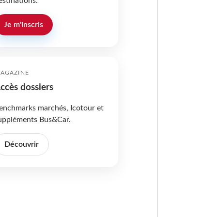
estinations.
Je m'inscris
AGAZINE
ccès dossiers
enchmarks marchés, Icotour et
uppléments Bus&Car.
Découvrir