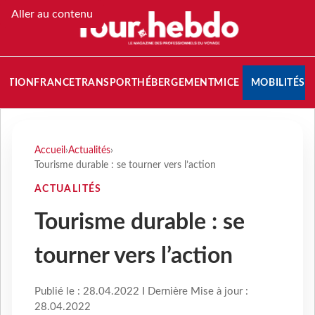
Aller au contenu
NATION
FRANCE
TRANSPORT
HÉBERGEMENT
MICE
MOBILITÉS
Accueil
›
Actualités
›
Tourisme durable : se tourner vers l’action
ACTUALITÉS
Tourisme durable : se
tourner vers l’action
Publié le : 28.04.2022 I Dernière Mise à jour :
28.04.2022