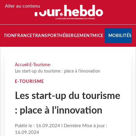
Aller au contenu
NATION
FRANCE
TRANSPORT
HÉBERGEMENT
MICE
MOBILITÉS
Accueil
›
E-Tourisme
›
Les start-up du tourisme : place à l’innovation
E-TOURISME
Les start-up du tourisme
: place à l’innovation
Publié le : 16.09.2024 I Dernière Mise à jour :
16.09.2024