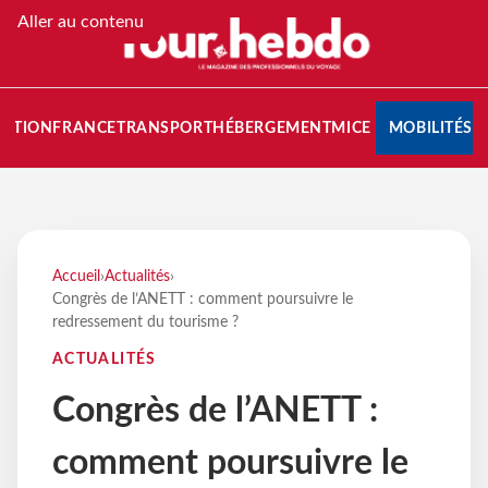
Aller au contenu
NATION
FRANCE
TRANSPORT
HÉBERGEMENT
MICE
MOBILITÉS
Accueil
›
Actualités
›
Congrès de l’ANETT : comment poursuivre le
redressement du tourisme ?
ACTUALITÉS
Congrès de l’ANETT :
comment poursuivre le