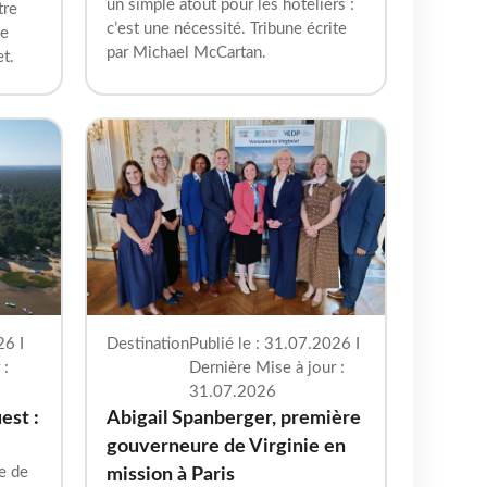
un simple atout pour les hôteliers :
tre
c’est une nécessité. Tribune écrite
se
par Michael McCartan.
et.
26 I
Destination
Publié le : 31.07.2026 I
 :
Dernière Mise à jour :
31.07.2026
est :
Abigail Spanberger, première
gouverneure de Virginie en
ne de
mission à Paris