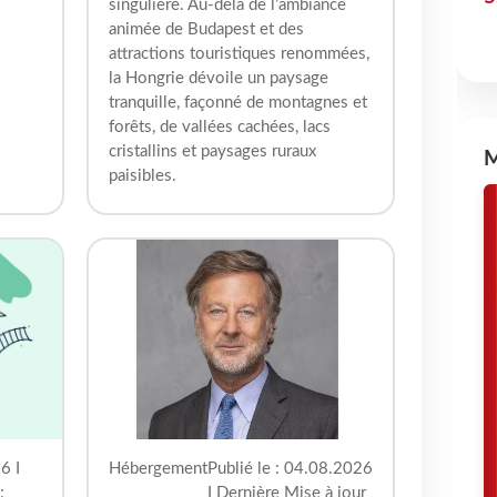
singulière. Au-delà de l’ambiance
animée de Budapest et des
attractions touristiques renommées,
la Hongrie dévoile un paysage
tranquille, façonné de montagnes et
forêts, de vallées cachées, lacs
cristallins et paysages ruraux
M
paisibles.
6 I
Hébergement
Publié le : 04.08.2026
:
I Dernière Mise à jour