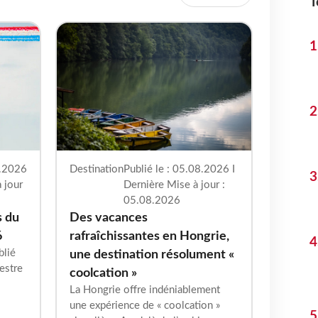
T
1
2
8.2026
Destination
Publié le : 05.08.2026 I
3
 jour
Dernière Mise à jour :
05.08.2026
s du
Des vacances
6
rafraîchissantes en Hongrie,
4
blié
une destination résolument «
estre
coolcation »
La Hongrie offre indéniablement
une expérience de « coolcation »
5