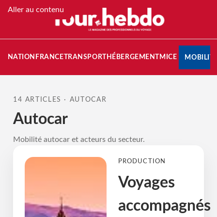
Aller au contenu
STINATION
FRANCE
TRANSPORT
HÉBERGEMENT
MICE
MOBILIT
14 ARTICLES · AUTOCAR
Autocar
Mobilité autocar et acteurs du secteur.
PRODUCTION
Voyages
accompagnés