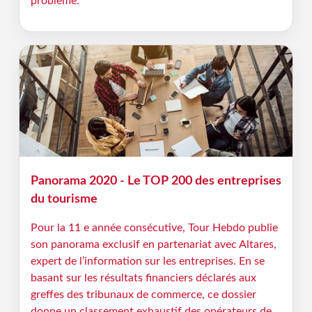
problème.
Panorama 2020 - Le TOP 200 des entreprises
du tourisme
Pour la 11 e année consécutive, Tour Hebdo publie
son panorama exclusif en partenariat avec Altares,
expert de l’information sur les entreprises. En se
basant sur les résultats financiers déclarés aux
greffes des tribunaux de commerce, ce dossier
donne un classement exhaustif des opérateurs de