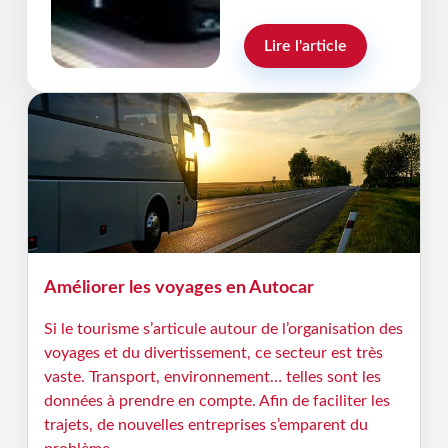
Rémi Bain Thouverez
Lire l'article
Améliorer les voyages en Autocar
Si le tourisme s’articule autour de l’organisation des
voyages et du divertissement, ce secteur est très
vaste. Transport, environnement… telles sont les
données à prendre en compte. Afin de faciliter les
trajets, de nouvelles entreprises s’emparent du