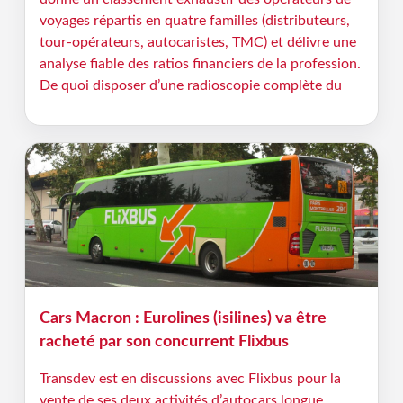
voyages répartis en quatre familles (distributeurs,
tour-opérateurs, autocaristes, TMC) et délivre une
analyse fiable des ratios financiers de la profession.
De quoi disposer d’une radioscopie complète du
Cars Macron : Eurolines (isilines) va être
racheté par son concurrent Flixbus
Transdev est en discussions avec Flixbus pour la
vente de ses deux activités d’autocars longue