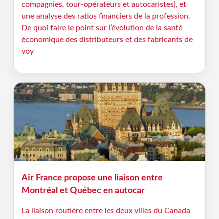
compagnies, tour-opérateurs et autocaristes), et
une analyse des ratios financiers de la profession.
De quoi faire le point sur l’évolution de la santé
économique des distributeurs et des fabricants de
voy
Air France propose une liaison entre
Montréal et Québec en autocar
La liaison routière entre les deux villes du Canada