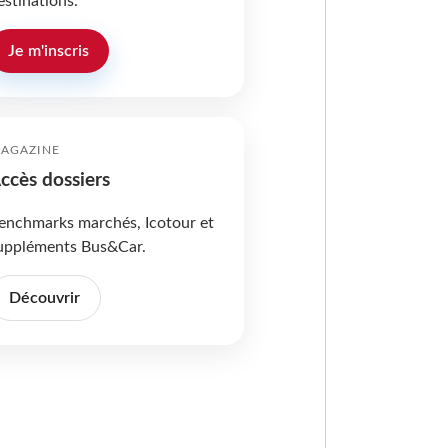
estinations.
Je m'inscris
AGAZINE
ccès dossiers
enchmarks marchés, Icotour et
uppléments Bus&Car.
Découvrir