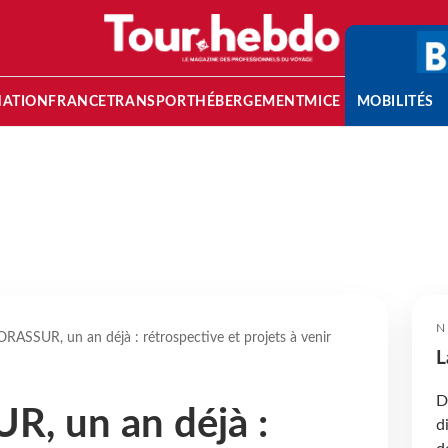
NATION
FRANCE
TRANSPORT
HÉBERGEMENT
MICE
MOBILITÉS
N
RASSUR, un an déjà : rétrospective et projets à venir
L
D
, un an déjà :
d