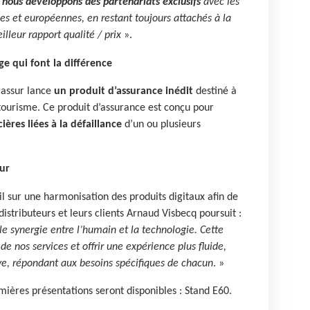
,
nous développons des partenariats exclusifs
avec les
s et européennes, en restant toujours attachés à la
lleur rapport qualité / prix
».
e qui font la différence
rassur lance
un produit d’assurance inédit
destiné à
tourisme. Ce produit d’assurance est conçu pour
ières liées à la défaillance
d’un ou plusieurs
ur
il sur une harmonisation des produits digitaux afin de
distributeurs et leurs clients Arnaud Visbecq poursuit :
e synergie entre l’humain et la technologie. Cette
 de nos services et offrir une expérience plus fluide,
ive, répondant aux besoins spécifiques de chacun
. »
mières présentations seront disponibles : Stand E60.