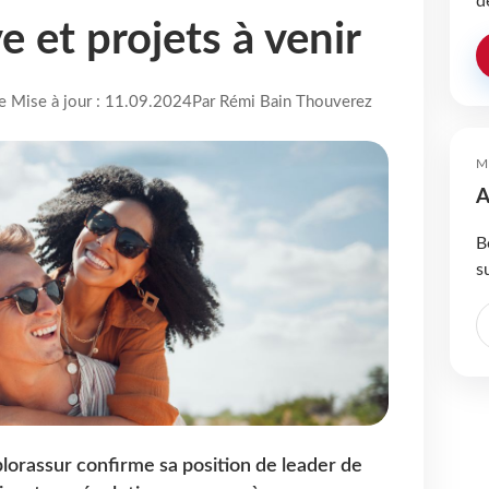
d
e et projets à venir
re Mise à jour : 11.09.2024
Par Rémi Bain Thouverez
M
A
B
s
plorassur confirme sa position de leader de