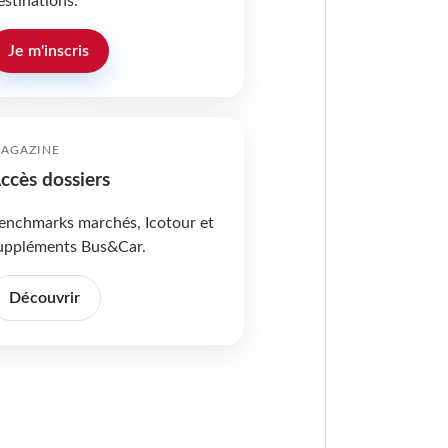
estinations.
Je m'inscris
AGAZINE
ccès dossiers
enchmarks marchés, Icotour et
uppléments Bus&Car.
Découvrir