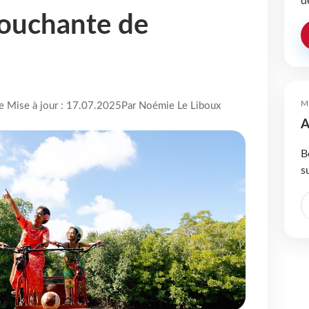
d
ouchante de
M
re Mise à jour : 17.07.2025
Par Noémie Le Liboux
A
B
s