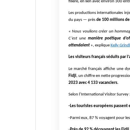
filière, en lien avec environ 300 entr
Les productions internationales inj
du pays — près
de 100 millions de
« Nous voulions créer un hommage 
C’est une
manière poétique d’of
attendaient
», explique
Kelly Grind
Les visiteurs français séduits par l’
Le marché français affiche une d
Fidji
, un chiffre en nette progressi
2023 avec 4 133 vacanciers.
Selon l’International Visitor Survey 
-Les touristes européens passent 
-Parmi eux, 87 % voyagent pour les 
-
Près de 92 % découvrent les Fidji 