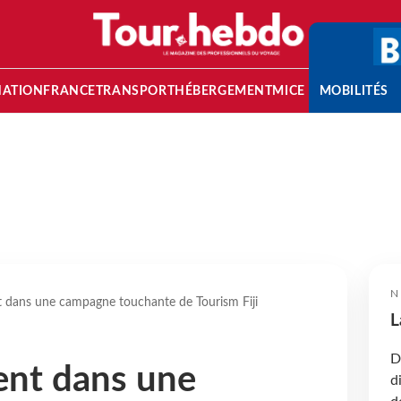
NATION
FRANCE
TRANSPORT
HÉBERGEMENT
MICE
MOBILITÉS
N
t dans une campagne touchante de Tourism Fiji
L
D
ent dans une
d