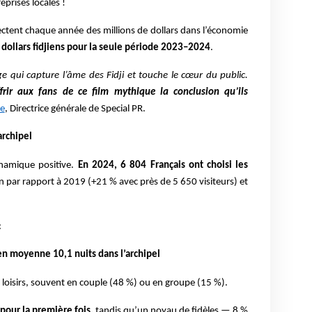
eprises locales !
ectent chaque année des millions de dollars dans l’économie
 dollars fidjiens pour la seule période 2023–2024
.
qui capture l’âme des Fidji et touche le cœur du public.
frir aux fans de ce film mythique la conclusion qu’ils
le
, Directrice générale de Special PR.
archipel
ynamique positive.
En 2024, 6 804 Français ont choisi les
on par rapport à 2019 (+21 % avec près de 5 650 visiteurs) et
:
en moyenne 10,1 nuits dans l’archipel
loisirs, souvent en couple (48 %) ou en groupe (15 %).
pour la première fois,
tandis qu’un noyau de fidèles — 8 %