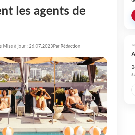
d
t les agents de
M
re Mise à jour : 26.07.2023
Par Rédaction
A
B
s