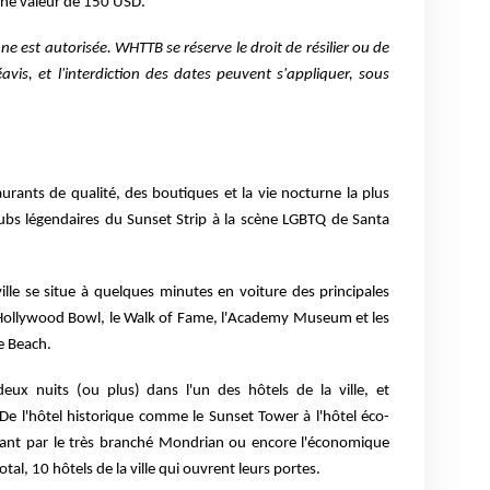
une valeur de 150 USD.
 est autorisée. WHTTB se réserve le droit de résilier ou de
vis, et l'interdiction des dates peuvent s'appliquer, sous
rants de qualité, des boutiques et la vie nocturne la plus
lubs légendaires du Sunset Strip à la scène LGBTQ de Santa
ville se situe à quelques minutes en voiture des principales
 Hollywood Bowl, le Walk of Fame, l'Academy Museum et les
e Beach.
eux nuits (ou plus) dans l'un des hôtels de la ville, et
 De l'hôtel historique comme le Sunset Tower à l'hôtel éco-
ssant par le très branché Mondrian ou encore l'économique
tal, 10 hôtels de la ville qui ouvrent leurs portes.