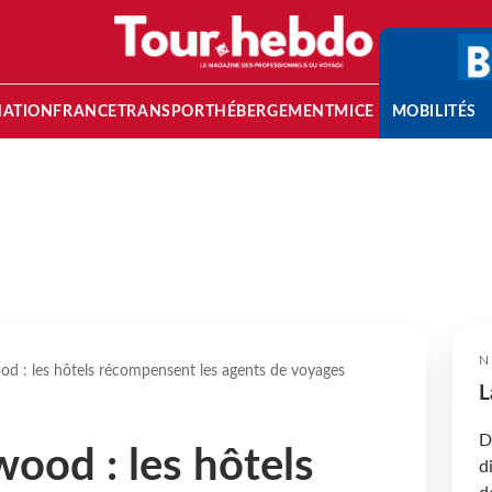
NATION
FRANCE
TRANSPORT
HÉBERGEMENT
MICE
MOBILITÉS
N
d : les hôtels récompensent les agents de voyages
L
D
ood : les hôtels
d