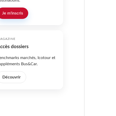
estinations.
Je m'inscris
AGAZINE
ccès dossiers
enchmarks marchés, Icotour et
uppléments Bus&Car.
Découvrir