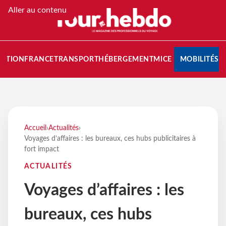
Aller au contenu
NATION
FRANCE
TRANSPORT
HÉBERGEMENT
MICE
MOBILITÉS
Accueil
›
Actualités
›
Voyages d’affaires : les bureaux, ces hubs publicitaires à
fort impact
ACTUALITÉS
Voyages d’affaires : les
bureaux, ces hubs