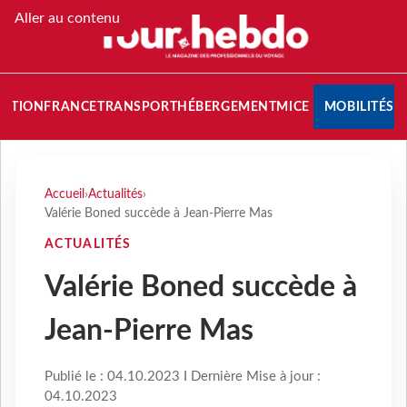
Aller au contenu
NATION
FRANCE
TRANSPORT
HÉBERGEMENT
MICE
MOBILITÉS
Accueil
›
Actualités
›
Valérie Boned succède à Jean-Pierre Mas
ACTUALITÉS
Valérie Boned succède à
Jean-Pierre Mas
Publié le : 04.10.2023 I Dernière Mise à jour :
04.10.2023