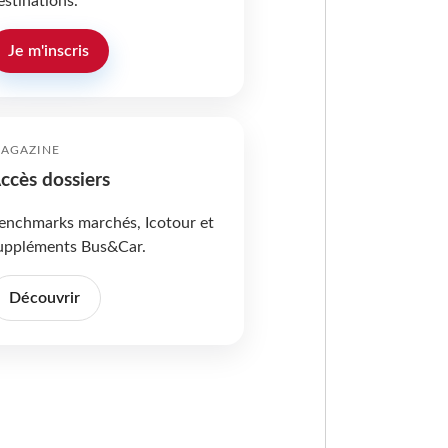
estinations.
Je m'inscris
AGAZINE
ccès dossiers
enchmarks marchés, Icotour et
uppléments Bus&Car.
Découvrir