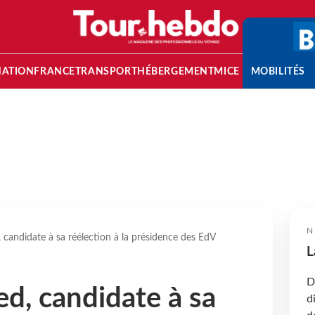
NATION
FRANCE
TRANSPORT
HÉBERGEMENT
MICE
MOBILITÉS
N
 candidate à sa réélection à la présidence des EdV
L
D
ed, candidate à sa
d