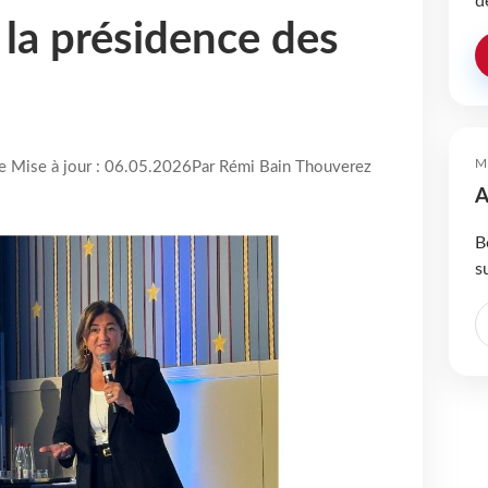
d
 la présidence des
M
re Mise à jour : 06.05.2026
Par Rémi Bain Thouverez
A
B
s