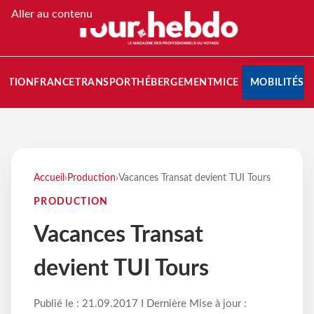
Aller au contenu
NATION
FRANCE
TRANSPORT
HÉBERGEMENT
MICE
MOBILITÉS
Accueil
›
Production
›
Vacances Transat devient TUI Tours
PRODUCTION
Vacances Transat
devient TUI Tours
Publié le : 21.09.2017 I Dernière Mise à jour :