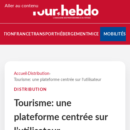
Aller au contenu
NATION
FRANCE
TRANSPORT
HÉBERGEMENT
MICE
MOBILITÉS
Accueil
›
Distribution
›
Tourisme: une plateforme centrée sur l’utilisateur
DISTRIBUTION
Tourisme: une
plateforme centrée sur