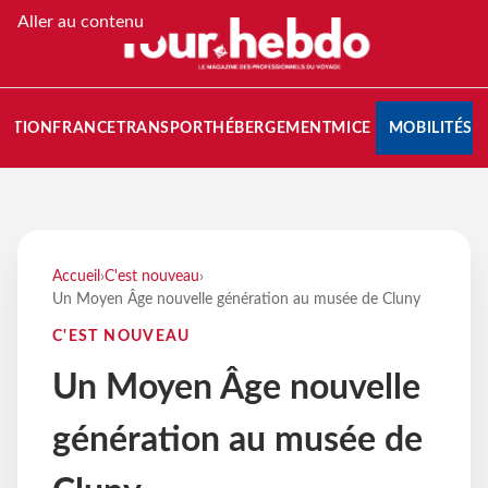
Aller au contenu
NATION
FRANCE
TRANSPORT
HÉBERGEMENT
MICE
MOBILITÉS
Accueil
›
C'est nouveau
›
Un Moyen Âge nouvelle génération au musée de Cluny
C'EST NOUVEAU
Un Moyen Âge nouvelle
génération au musée de