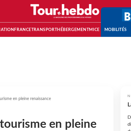
NATION
FRANCE
TRANSPORT
HÉBERGEMENT
MICE
MOBILITÉS
N
ourisme en pleine renaissance
L
D
 tourisme en pleine
d