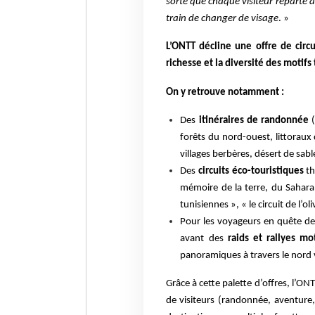
sorte que chaque visiteur reparte 
train de changer de visage
. »
L’ONTT décline une offre de circ
richesse et la diversité des motifs 
On y retrouve notamment :
Des
itinéraires de randonnée
(
forêts du nord-ouest, littoraux
villages berbères, désert de sabl
Des
circuits éco-touristiques
th
mémoire de la terre, du Sahara et
tunisiennes », « le circuit de l’oli
Pour les voyageurs en quête de
avant des
raids et rallyes mo
panoramiques à travers le nord
Grâce à cette palette d’offres, l’ONTT
de visiteurs (randonnée, aventure,