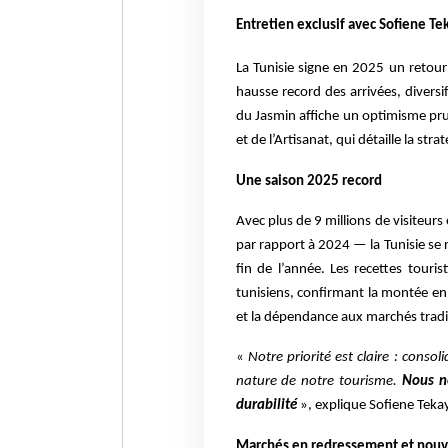
Entretien exclusif avec Sofiene Te
La Tunisie signe en 2025 un retou
hausse record des arrivées, diversi
du Jasmin affiche un optimisme pr
et de l’Artisanat, qui détaille la st
Une saison 2025 record
Avec plus de 9 millions de visiteur
par rapport à 2024 — la Tunisie se 
fin de l’année. Les recettes touris
tunisiens, confirmant la montée e
et la dépendance aux marchés tradi
«
Notre priorité est claire : conso
nature de notre tourisme.
Nous ne
durabilité
», explique Sofiene Teka
Marchés en redressement et nouv