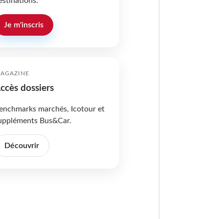
estinations.
Je m'inscris
AGAZINE
ccès dossiers
enchmarks marchés, Icotour et
uppléments Bus&Car.
Découvrir