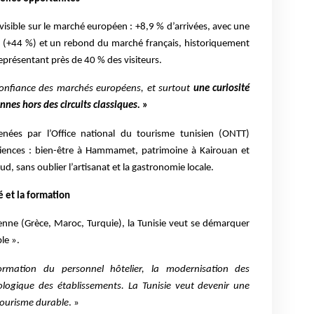
isible sur le marché européen : +8,9 % d’arrivées, avec une
 (+44 %) et un rebond du marché français, historiquement
représentant près de 40 % des visiteurs.
onfiance des marchés européens, et surtout
une curiosité
nnes hors des circuits classiques.
»
ées par l’Office national du tourisme tunisien (ONTT)
périences : bien-être à Hammamet, patrimoine à Kairouan et
ud, sans oublier l’artisanat et la gastronomie locale.
é et la formation
enne (Grèce, Maroc, Turquie), la Tunisie veut se démarquer
le ».
ormation du personnel hôtelier, la modernisation des
écologique des établissements. La Tunisie veut devenir une
tourisme durable
. »