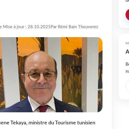
d
re Mise à jour : 28.10.2025
Par Rémi Bain Thouverez
M
A
B
s
fiene Tekaya, ministre du Tourisme tunisien