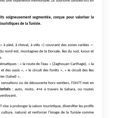
avec une expérience mémorable. Le tourisme tunisien est en
uits soigneusement segmentée, conçue pour valoriser la
touristiques de la Tunisie.
« à pied, à cheval, à vélo ») couvrant des zones variées —
 du nord-est, montagnes de la Dorsale, îles du sud, ksour et
e.
ématiques : « la route de l’eau » (Zaghouan-Carthage), « la
 des oasis », « le circuit des forêts », « le circuit des îles
vier (Sahel) »,
 sensations ou de découverte hors-sentiers, l’ONTT met en
torisés
: auto, moto, 4×4 à travers le Sahara, ou routes
 verdoyant.
 vise à prolonger la saison touristique, diversifier les profils
 culture, nature) et renforcer l’image de la Tunisie comme