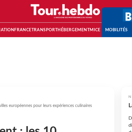
NATION
FRANCE
TRANSPORT
HÉBERGEMENT
MICE
MOBILITÉS
N
L
illes européennes pour leurs expériences culinaires
D
d
t : les 10