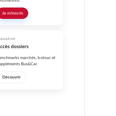
estinations.
Je m'inscris
AGAZINE
ccès dossiers
enchmarks marchés, Icotour et
uppléments Bus&Car.
Découvrir