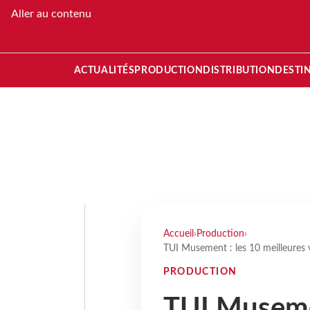
Aller au contenu
ACTUALITÉS
PRODUCTION
DISTRIBUTION
DESTI
Accueil
›
Production
›
TUI Musement : les 10 meilleures v
PRODUCTION
TUI Musemen