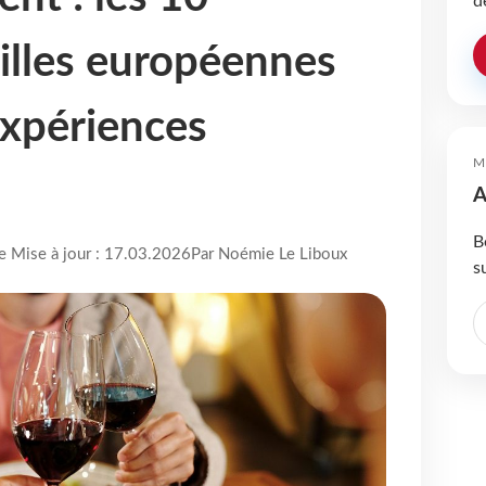
d
villes européennes
expériences
M
A
B
re Mise à jour : 17.03.2026
Par Noémie Le Liboux
s