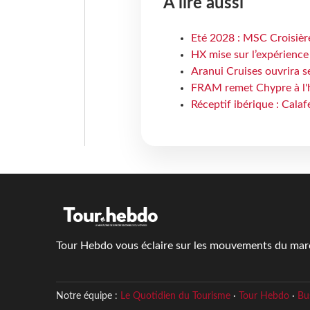
À lire aussi
Eté 2028 : MSC Croisière
HX mise sur l’expérience
Aranui Cruises ouvrira s
FRAM remet Chypre à l'
Réceptif ibérique : Calaf
Tour Hebdo vous éclaire sur les mouvements du march
Notre équipe :
Le Quotidien du Tourisme
·
Tour Hebdo
·
Bu