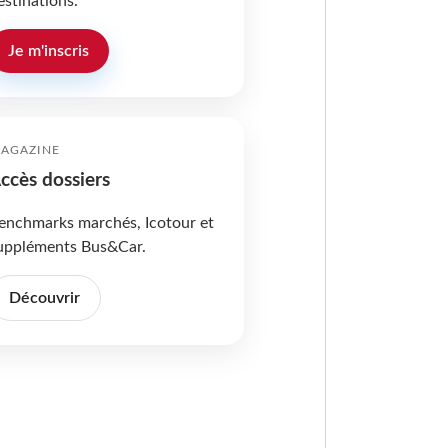
estinations.
Je m'inscris
AGAZINE
ccès dossiers
enchmarks marchés, Icotour et
uppléments Bus&Car.
Découvrir