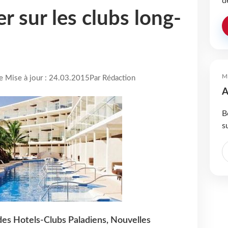
d
r sur les clubs long-
M
re Mise à jour : 24.03.2015
Par Rédaction
A
B
s
des Hotels-Clubs Paladiens, Nouvelles