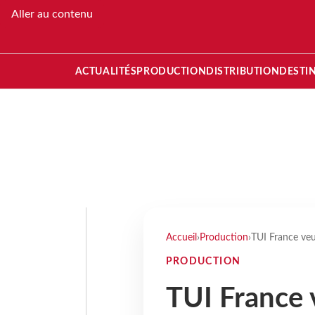
Aller au contenu
ACTUALITÉS
PRODUCTION
DISTRIBUTION
DESTI
Accueil
›
Production
›
TUI France veut
PRODUCTION
TUI France 