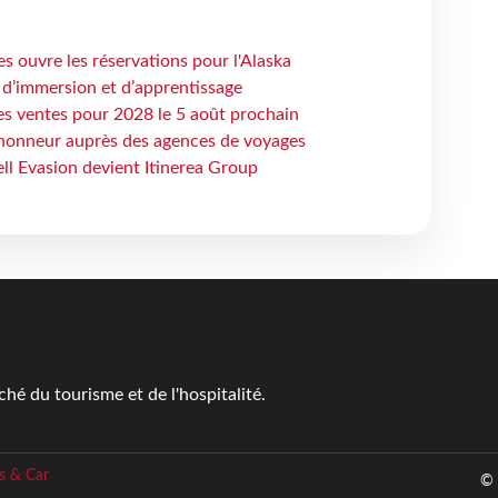
s ouvre les réservations pour l'Alaska
 d’immersion et d’apprentissage
es ventes pour 2028 le 5 août prochain
honneur auprès des agences de voyages
ell Evasion devient Itinerea Group
é du tourisme et de l'hospitalité.
s & Car
© 