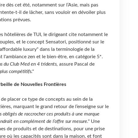
ire dès cet été, notamment sur l’Asie, mais pas
ntente-t-il de lâcher, sans vouloir en dévoiler plus
ations prévues.
s hôtelières de TUI, le dirigeant cite notamment le
uples, et le concept Sensatori, positionné sur le
affordable luxury" dans la terminologie de la
 l'ambiance zen et le bien-être, en catégorie 5*.
ons du Club Med en 4 tridents,
assure Pascal de
lus compétitifs."
rbeille de Nouvelles Frontières
de placer ce type de concepts au sein de la
ères, marquant le grand retour de l’enseigne sur le
obligés de raccrocher ces produits à une marque
endrait en complément de l’offre sur mesure."
Une
rmes de produits et de destinations, pour une prise
ure où les capacités sont dans la maison, et font