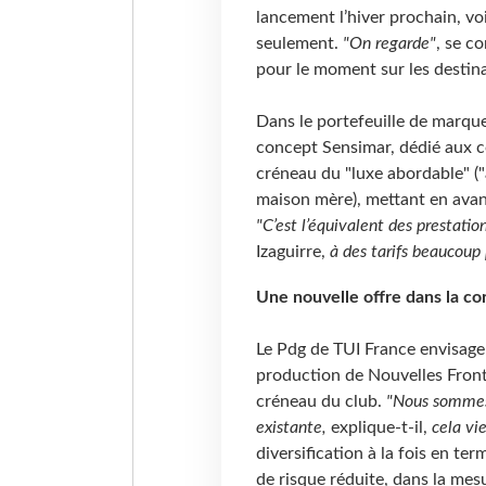
lancement l’hiver prochain, vo
seulement.
"On regarde"
, se co
pour le moment sur les destin
Dans le portefeuille de marque
concept Sensimar, dédié aux co
créneau du "luxe abordable" ("
maison mère), mettant en avant
"C’est l’équivalent des prestati
Izaguirre,
à des tarifs beaucoup p
Une nouvelle offre dans la co
Le Pdg de TUI France envisage 
production de Nouvelles Fronti
créneau du club.
"Nous sommes 
existante,
explique-t-il,
cela vi
diversification à la fois en te
de risque réduite, dans la mes