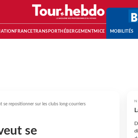
NATION
FRANCE
TRANSPORT
HÉBERGEMENT
MICE
MOBILITÉS
N
 se repositionner sur les clubs long-courriers
L
D
veut se
d