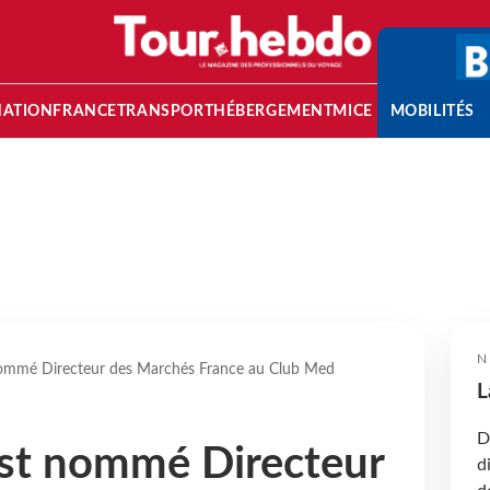
NATION
FRANCE
TRANSPORT
HÉBERGEMENT
MICE
MOBILITÉS
N
nommé Directeur des Marchés France au Club Med
L
D
est nommé Directeur
d