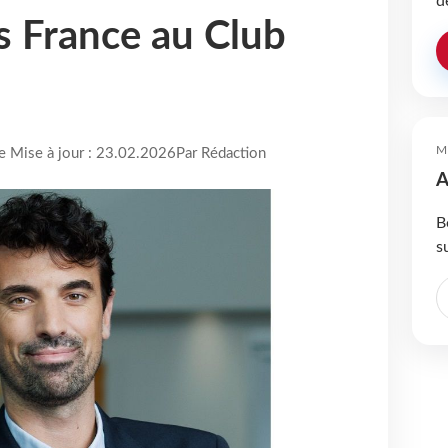
d
 France au Club
M
re Mise à jour : 23.02.2026
Par Rédaction
A
B
s