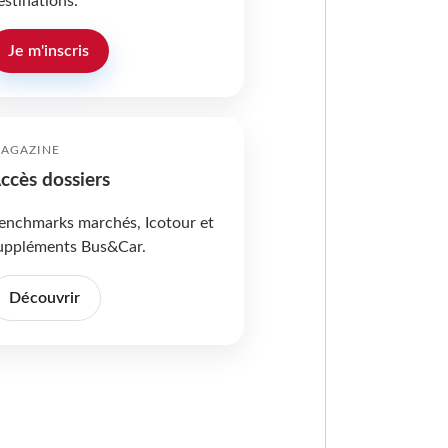
estinations.
Je m'inscris
AGAZINE
ccès dossiers
enchmarks marchés, Icotour et
uppléments Bus&Car.
Découvrir