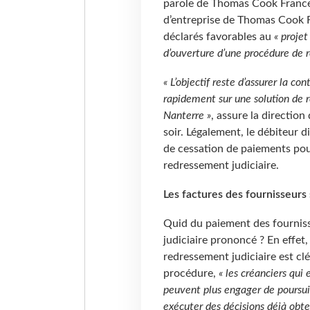
parole de Thomas Cook France.
d’entreprise de Thomas Cook Fr
déclarés favorables au
« proje
d’ouverture d’une procédure de r
« L’objectif reste d’assurer la con
rapidement sur une solution de r
Nanterre »
, assure la directio
soir. Légalement, le débiteur 
de cessation de paiements pour
redressement judiciaire.
Les factures des fournisseurs
Quid du paiement des fourniss
judiciaire prononcé ? En effet
redressement judiciaire est cl
procédure,
« les créanciers qui
peuvent plus engager de poursuite
exécuter des décisions déjà obte