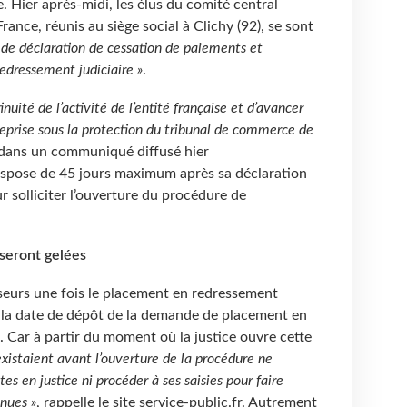
 Hier après-midi, les élus du comité central
ance, réunis au siège social à Clichy (92), se sont
t de déclaration de cessation de paiements et
edressement judiciaire »
.
tinuité de l’activité de l’entité française et d’avancer
eprise sous la protection du tribunal de commerce de
n dans un communiqué diffusé hier
dispose de 45 jours maximum après sa déclaration
 solliciter l’ouverture du procédure de
 seront gelées
eurs une fois le placement en redressement
, la date de dépôt de la demande de placement en
é. Car à partir du moment où la justice ouvre cette
 existaient avant l’ouverture de la procédure ne
s en justice ni procéder à ses saisies pour faire
nues »
, rappelle le site service-public.fr. Autrement