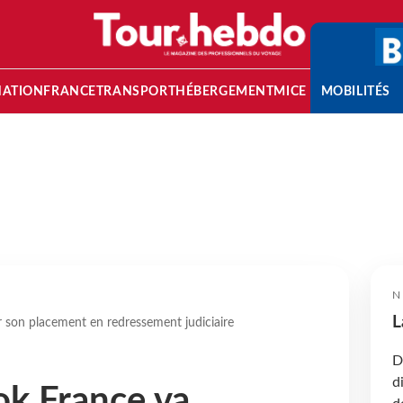
NATION
FRANCE
TRANSPORT
HÉBERGEMENT
MICE
MOBILITÉS
N
L
son placement en redressement judiciaire
D
d
k France va