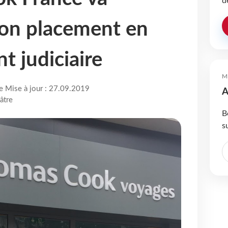
d
on placement en
t judiciaire
M
re Mise à jour : 27.09.2019
A
âtre
B
s