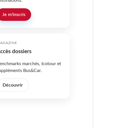
estinations.
Je m'inscris
AGAZINE
ccès dossiers
enchmarks marchés, Icotour et
uppléments Bus&Car.
Découvrir