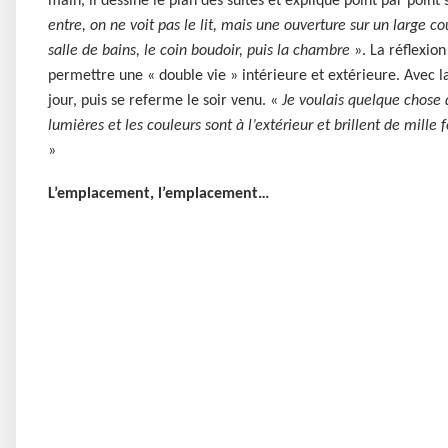
main, il dessine le plan des suites et explique point par poin
entre, on ne voit pas le lit, mais une ouverture sur un large cou
salle de bains, le coin boudoir, puis la chambre
». La réflexio
permettre une « double vie » intérieure et extérieure. Avec 
jour, puis se referme le soir venu. «
Je voulais quelque chose d
lumières et les couleurs sont à l’extérieur et brillent de mille fe
»
L’emplacement, l’emplacement…