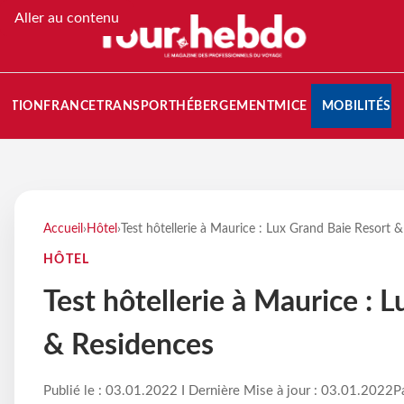
Aller au contenu
NATION
FRANCE
TRANSPORT
HÉBERGEMENT
MICE
MOBILITÉS
Accueil
›
Hôtel
›
Test hôtellerie à Maurice : Lux Grand Baie Resort 
HÔTEL
Test hôtellerie à Maurice : 
& Residences
Publié le : 03.01.2022 I Dernière Mise à jour : 03.01.2022
P