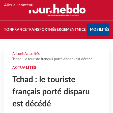
Aller au contenu
NATION
FRANCE
TRANSPORT
HÉBERGEMENT
MICE
MOBILITÉS
Accueil
›
Actualités
›
Tchad : le touriste français porté disparu est décédé
ACTUALITÉS
Tchad : le touriste
français porté disparu
est décédé