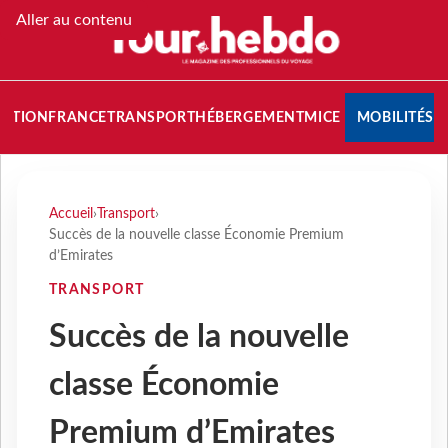
Aller au contenu
NATION
FRANCE
TRANSPORT
HÉBERGEMENT
MICE
MOBILITÉS
Accueil
›
Transport
›
Succès de la nouvelle classe Économie Premium
d’Emirates
TRANSPORT
Succès de la nouvelle
classe Économie
Premium d’Emirates