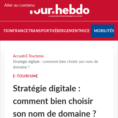
Aller au contenu
NATION
FRANCE
TRANSPORT
HÉBERGEMENT
MICE
MOBILITÉS
Accueil
›
E-Tourisme
›
Stratégie digitale : comment bien choisir son nom de
domaine ?
E-TOURISME
Stratégie digitale :
comment bien choisir
son nom de domaine ?