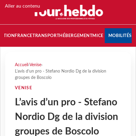
Aller au contenu
NATION
FRANCE
TRANSPORT
HÉBERGEMENT
MICE
MOBILITÉS
Accueil
›
Venise
›
L’avis d’un pro - Stefano Nordio Dg de la division
groupes de Boscolo
VENISE
L’avis d’un pro - Stefano
Nordio Dg de la division
groupes de Boscolo