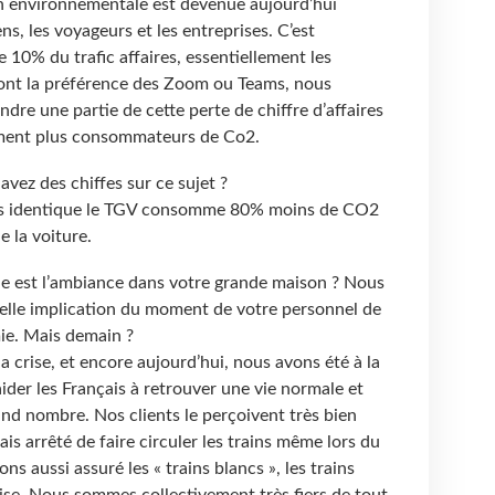
n environnementale est devenue aujourd’hui
s, les voyageurs et les entreprises. C’est
 10% du trafic affaires, essentiellement les
ront la préférence des Zoom ou Teams, nous
dre une partie de cette perte de chiffre d’affaires
rement plus consommateurs de Co2.
avez des chiffes sur ce sujet ?
urs identique le TGV consomme 80% moins de CO2
e la voiture.
le est l’ambiance dans votre grande maison ? Nous
elle implication du moment de votre personnel de
ie. Mais demain ?
a crise, et encore aujourd’hui, nous avons été à la
der les Français à retrouver une vie normale et
rand nombre. Nos clients le perçoivent très bien
is arrêté de faire circuler les trains même lors du
 aussi assuré les « trains blancs », les trains