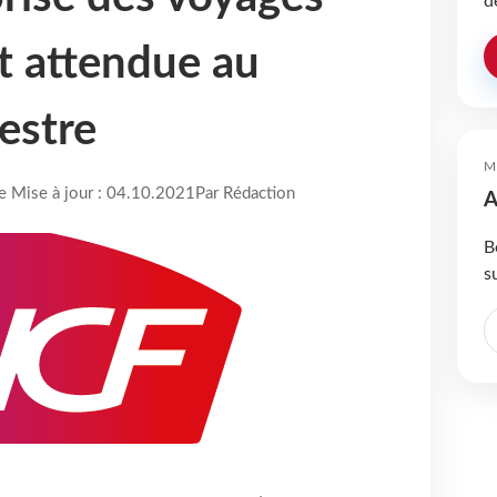
d
st attendue au
estre
M
re Mise à jour : 04.10.2021
Par Rédaction
A
B
s