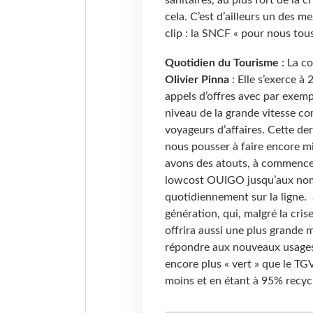
sanitaires, au plus fort de la 
cela. C’est d’ailleurs un des 
clip : la SNCF « pour nous tous
Quotidien du Tourisme
: La c
Olivier Pinna
: Elle s’exerce à
appels d’offres avec par exempl
niveau de la grande vitesse co
voyageurs d’affaires. Cette de
nous pousser à faire encore m
avons des atouts, à commencer p
lowcost OUIGO jusqu’aux nom
quotidiennement sur la ligne. 
génération, qui, malgré la cri
offrira aussi une plus grande 
répondre aux nouveaux usages e
encore plus « vert » que le T
moins et en étant à 95% recyc