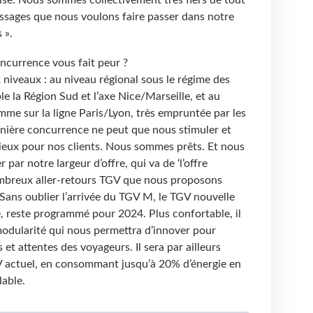
crise. Nous sommes collectivement très fiers de tout
messages que nous voulons faire passer dans notre
 ».
oncurrence vous fait peur ?
 2 niveaux : au niveau régional sous le régime des
e la Région Sud et l’axe Nice/Marseille, et au
mme sur la ligne Paris/Lyon, très empruntée par les
rnière concurrence ne peut que nous stimuler et
ieux pour nos clients. Nous sommes prêts. Et nous
ar notre largeur d’offre, qui va de ‘l’offre
breux aller-retours TGV que nous proposons
Sans oublier l’arrivée du TGV M, le TGV nouvelle
se, reste programmé pour 2024. Plus confortable, il
modularité qui nous permettra d’innover pour
t attentes des voyageurs. Il sera par ailleurs
GV actuel, en consommant jusqu’à 20% d’énergie en
lable.