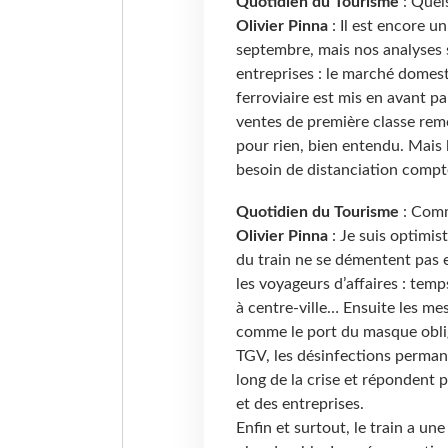
Quotidien du Tourisme
: Quels
Olivier Pinna
: Il est encore u
septembre, mais nos analyses 
entreprises : le marché domest
ferroviaire est mis en avant pa
ventes de première classe remo
pour rien, bien entendu. Mais l
besoin de distanciation compt
Quotidien du Tourisme
: Comme
Olivier Pinna
: Je suis optimist
du train ne se démentent pas et
les voyageurs d’affaires : temp
à centre-ville… Ensuite les me
comme le port du masque obliga
TGV, les désinfections permane
long de la crise et répondent
et des entreprises.
Enfin et surtout, le train a un