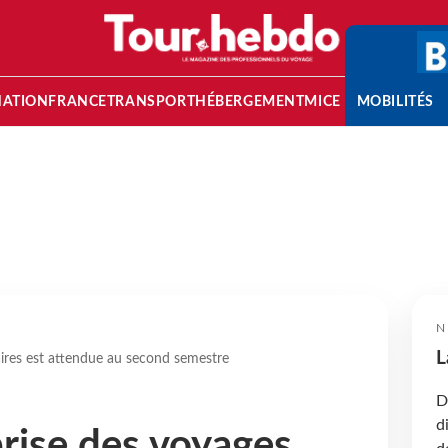
NATION
FRANCE
TRANSPORT
HÉBERGEMENT
MICE
MOBILITÉS
N
L
aires est attendue au second semestre
D
d
prise des voyages