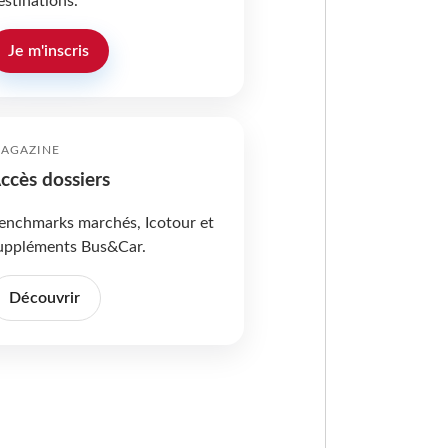
estinations.
Je m'inscris
AGAZINE
ccès dossiers
enchmarks marchés, Icotour et
uppléments Bus&Car.
Découvrir