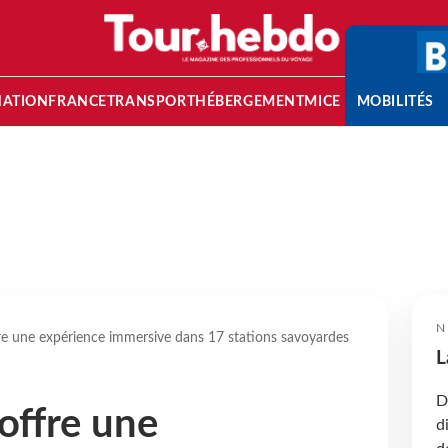
NATION
FRANCE
TRANSPORT
HÉBERGEMENT
MICE
MOBILITÉS
N
re une expérience immersive dans 17 stations savoyardes
L
D
offre une
d