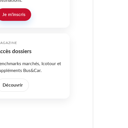
estinations.
Je m'inscris
AGAZINE
ccès dossiers
enchmarks marchés, Icotour et
uppléments Bus&Car.
Découvrir