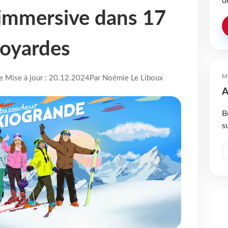
d
immersive dans 17
voyardes
M
re Mise à jour : 20.12.2024
Par Noémie Le Liboux
A
B
s