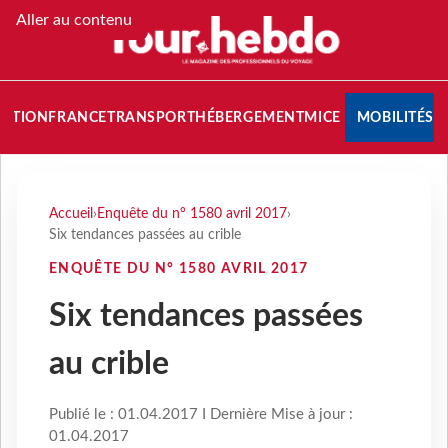
Aller au contenu
NATION
FRANCE
TRANSPORT
HÉBERGEMENT
MICE
MOBILITÉS
Accueil
›
Enquête du n° 1580 avril 2017
›
Six tendances passées au crible
ENQUÊTE DU N° 1580 AVRIL 2017
Six tendances passées
au crible
Publié le : 01.04.2017 I Dernière Mise à jour :
01.04.2017