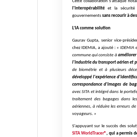
Cette collaboration s'attaque n
l'interopérabilité
et la sécurité 
gouvernements
sans recourir à de
L’IA comme solution
Gaurav Gupta, senior vice-préside
chez IDEMIA, a ajouté :
« IDEMIA es
commune qui consiste à
améliorer
l'industrie du transport aérien et 
de biométrie et à plusieurs déc
développé l'expérience d'identif
correspondance d'images de bagage
avec SITA et intégré dans le portef
traitement des bagages dans les
aériennes, à réduire les erreurs d
voyageurs. »
S'appuyant sur le succès des solut
SITA WorldTracer®
, qui a permis 