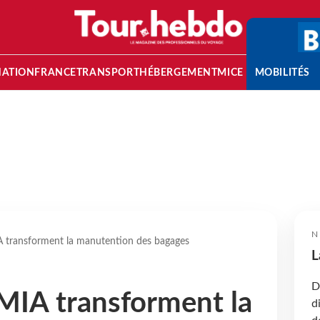
NATION
FRANCE
TRANSPORT
HÉBERGEMENT
MICE
MOBILITÉS
N
 transforment la manutention des bagages
L
D
MIA transforment la
d