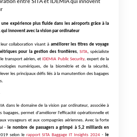
boration entre SITA et IDEMIA qui innovent
ur
t une expérience plus fluide dans les aéroports grâce à la
 qui innovent avec la vision par ordinateur
 leur collaboration visant à
améliorer les titres de voyage
étriques pour la gestion des frontières
,
SITA
, spécialiste
le transport aérien, et
IDEMIA Public Security,
expert de la
hnologies numériques, de la biométrie et de la sécurité,
elever les principaux défis liés à la manutention des bagages
s.
3
MIA dans le domaine de la vision par ordinateur, associée à
s bagages, permet d'améliorer l'efficacité opérationnelle et
e aux voyageurs et aux compagnies aériennes. Avec la forte
al -
le nombre de passagers a grimpé à 5,2 milliards en
2019 selon le
rapport SITA Baggage IT Insights 2024
-
le