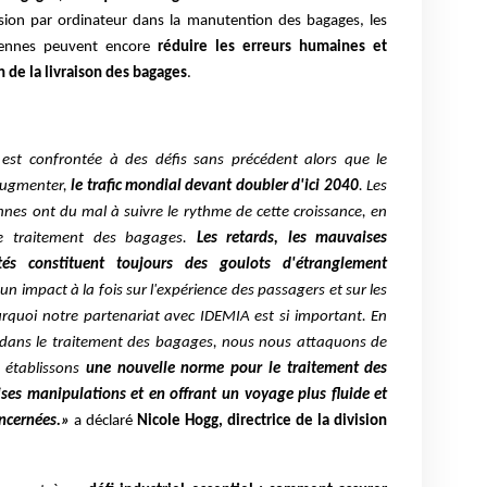
ision par ordinateur dans la manutention des bagages, les
riennes peuvent encore
réduire les erreurs humaines et
on de la livraison des bagages
.
n est confrontée à des défis sans précédent alors que le
augmenter,
le trafic mondial devant doubler d'ici 2040
. Les
nnes ont du mal à suivre le rythme de cette croissance, en
 le traitement des bagages.
Les retards, les mauvaises
tés
constituent toujours des goulots d'étranglement
 un impact à la fois sur l'expérience des passagers et sur les
ourquoi notre partenariat avec IDEMIA est si important. En
r dans le traitement des bagages, nous nous attaquons de
s établissons
une nouvelle norme pour le traitement des
ses manipulations et en offrant un voyage plus fluide et
oncernées.»
a déclaré
Nicole Hogg, directrice de la division