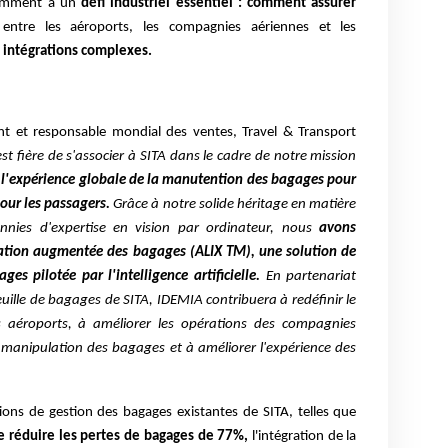
otamment à un
défi industriel essentiel : comment assurer
entre les aéroports, les compagnies aériennes et les
s intégrations complexes.
nt et responsable mondial des ventes, Travel & Transport
t fière de s'associer à SITA dans le cadre de notre mission
 l'expérience globale de la manutention des bagages pour
pour les passagers.
Grâce à notre solide héritage en matière
ennies d'expertise en vision par ordinateur, nous
avons
ication augmentée des bagages (ALIX TM), une solution de
s pilotée par l'intelligence artificielle.
En partenariat
euille de bagages de SITA, IDEMIA contribuera à redéfinir le
 aéroports, à améliorer les opérations des compagnies
e manipulation des bagages et à améliorer l'expérience des
ions de gestion des bagages existantes de SITA, telles que
de réduire les pertes de bagages de 77%,
l'intégration de la