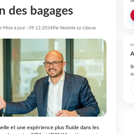
d
n des bagages
re Mise à jour : 09.12.2024
Par Noémie Le Liboux
M
A
B
s
nelle et une expérience plus fluide dans les