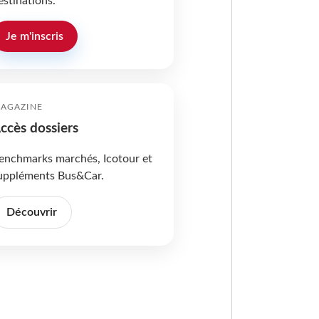
estinations.
Je m'inscris
AGAZINE
ccès dossiers
enchmarks marchés, Icotour et
uppléments Bus&Car.
Découvrir