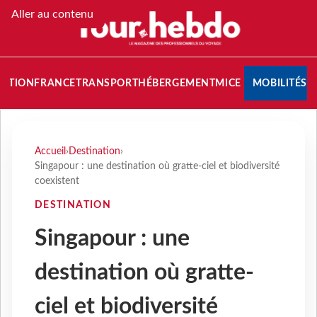
Aller au contenu
NATION
FRANCE
TRANSPORT
HÉBERGEMENT
MICE
MOBILITÉS
Accueil
›
Destination
›
Singapour : une destination où gratte-ciel et biodiversité
coexistent
DESTINATION
Singapour : une
destination où gratte-
ciel et biodiversité