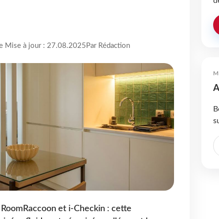
d
re Mise à jour : 27.08.2025
Par Rédaction
M
A
B
s
 RoomRaccoon et i-Checkin : cette