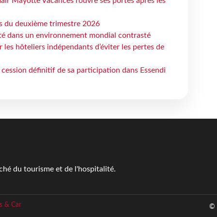
air Mayotte Vacances rouvre ses portes après les
ts du deuxième trimestre 2026
ité dans un environnement mondial contrasté
les hôteliers indépendants d’éviter les pertes de
cession définitif de sa participation dans Essendi
é du tourisme et de l'hospitalité.
s & Car
© 