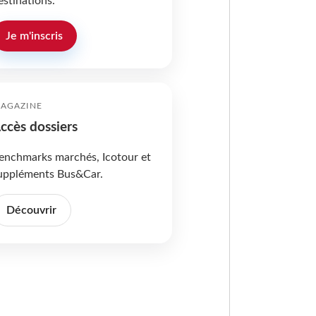
estinations.
Je m'inscris
AGAZINE
ccès dossiers
enchmarks marchés, Icotour et
uppléments Bus&Car.
Découvrir