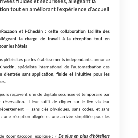
rrivées fluides et sécurisées, allégeant la
ption tout en améliorant l’expérience d’accueil
accoon et i-Checkin : cette collaboration facilite des
 allégeant la charge de travail à la réception tout en
pour les hôtels
s plébiscités par les établissements indépendants, annonce
Checkin, spécialiste international de l’automatisation des
n d’entrée sans application, fluide et intuitive pour les
es.
geurs reçoivent une clé digitale sécurisée et temporaire par
éservation. Il leur suffit de cliquer sur le lien via leur
hébergement — sans clés physiques, sans codes, et sans
 : une réception allégée et une arrivée simplifiée pour les
de RoomRaccoon, explique :
«
De plus en plus d’hôteliers