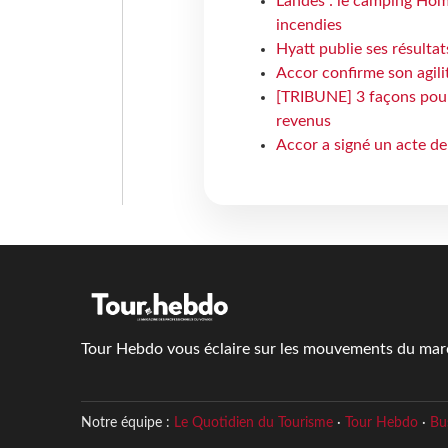
Landes : le camping Hom
incendies
Hyatt publie ses résulta
Accor confirme son agil
[TRIBUNE] 3 façons pour 
revenus
Accor a signé un acte de 
Tour Hebdo vous éclaire sur les mouvements du march
Notre équipe :
Le Quotidien du Tourisme
·
Tour Hebdo
·
Bu