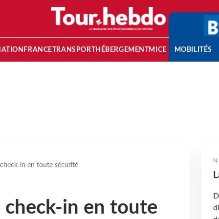
NATION
FRANCE
TRANSPORT
HÉBERGEMENT
MICE
MOBILITÉS
N
e check-in en toute sécurité
L
D
e check-in en toute
d