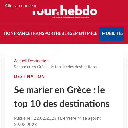
Aller au contenu
NATION
FRANCE
TRANSPORT
HÉBERGEMENT
MICE
MOBILITÉS
Accueil
›
Destination
›
Se marier en Grèce : le top 10 des destinations
DESTINATION
Se marier en Grèce : le
top 10 des destinations
Publié le : 22.02.2023 I Dernière Mise à jour :
22.02.2023