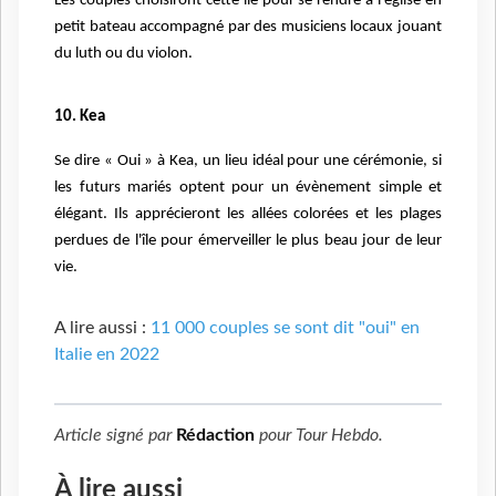
Les couples choisiront cette
île pour se rendre à l'église en
petit bateau accompagné par des musiciens locaux jouant
du luth ou du violon.
10. Kea
Se dire « Oui » à Kea, un lieu idéal pour une cérémonie, si
les futurs mariés optent pour un évènement simple et
élégant. Ils apprécieront les allées colorées et les plages
perdues de l'île pour émerveiller le plus beau jour de leur
vie.
A lire aussi :
11 000 couples se sont dit "oui" en
Italie en 2022
Article signé par
Rédaction
pour
Tour Hebdo
.
À lire aussi