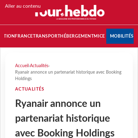
Aller au contenu
NATION
FRANCE
TRANSPORT
HÉBERGEMENT
MICE
MOBILITÉS
Accueil
›
Actualités
›
Ryanair annonce un partenariat historique avec Booking
Holdings
ACTUALITÉS
Ryanair annonce un
partenariat historique
avec Booking Holdings