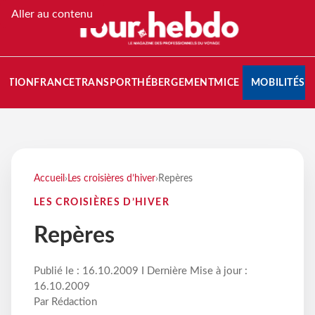
Aller au contenu
NATION
FRANCE
TRANSPORT
HÉBERGEMENT
MICE
MOBILITÉS
Accueil
›
Les croisières d’hiver
›
Repères
LES CROISIÈRES D’HIVER
Repères
Publié le : 16.10.2009 I Dernière Mise à jour :
16.10.2009
Par Rédaction