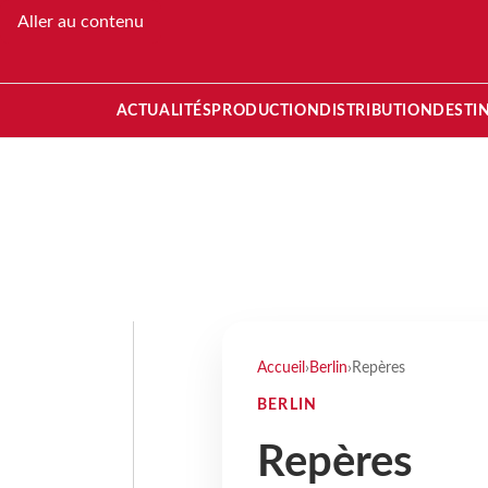
Aller au contenu
ACTUALITÉS
PRODUCTION
DISTRIBUTION
DESTI
Accueil
›
Berlin
›
Repères
BERLIN
Repères