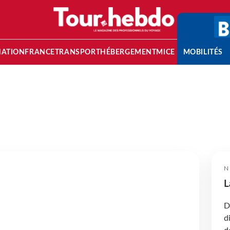
NATION
FRANCE
TRANSPORT
HÉBERGEMENT
MICE
MOBILITÉS
N
L
D
d