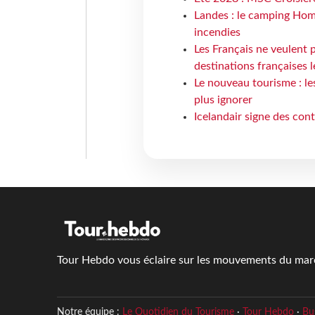
Landes : le camping Hom
incendies
Les Français ne veulent p
destinations françaises l
Le nouveau tourisme : le
plus ignorer
Icelandair signe des con
Tour Hebdo vous éclaire sur les mouvements du march
Notre équipe :
Le Quotidien du Tourisme
·
Tour Hebdo
·
Bu