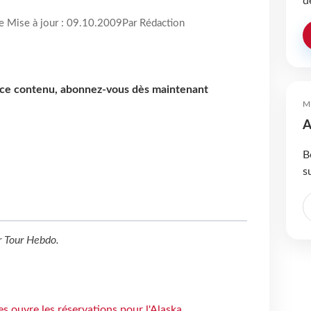
d
re Mise à jour : 09.10.2009
Par Rédaction
e ce contenu, abonnez-vous dès maintenant
M
A
B
s
r
Tour Hebdo
.
s ouvre les réservations pour l'Alaska