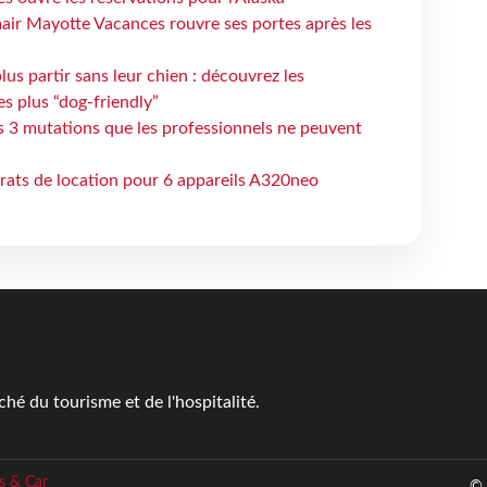
air Mayotte Vacances rouvre ses portes après les
lus partir sans leur chien : découvrez les
es plus “dog-friendly”
s 3 mutations que les professionnels ne peuvent
trats de location pour 6 appareils A320neo
é du tourisme et de l'hospitalité.
s & Car
© 