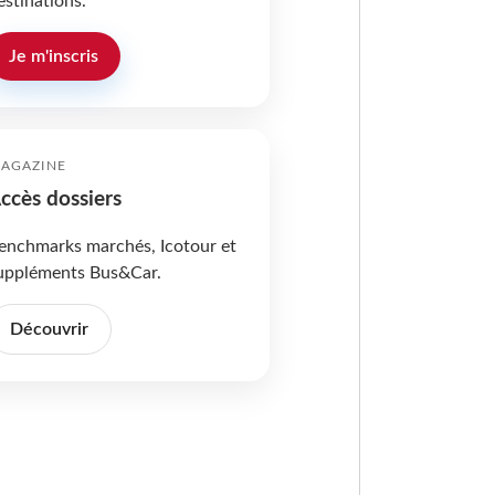
estinations.
Je m'inscris
AGAZINE
ccès dossiers
enchmarks marchés, Icotour et
uppléments Bus&Car.
Découvrir