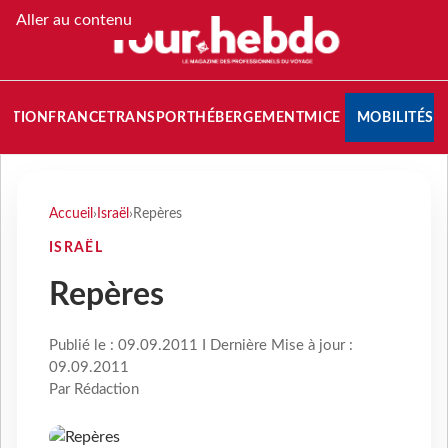
Aller au contenu
NATION
FRANCE
TRANSPORT
HÉBERGEMENT
MICE
MOBILITÉS
Accueil
›
Israël
›
Repères
ISRAËL
Repères
Publié le : 09.09.2011 I Dernière Mise à jour :
09.09.2011
Par Rédaction