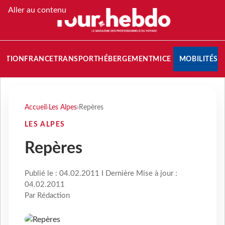
Aller au contenu
NATION
FRANCE
TRANSPORT
HÉBERGEMENT
MICE
MOBILITÉS
Accueil
›
Les Alpes
›
Repères
LES ALPES
Repères
Publié le : 04.02.2011 I Dernière Mise à jour :
04.02.2011
Par Rédaction