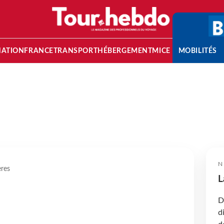
NATION
FRANCE
TRANSPORT
HÉBERGEMENT
MICE
MOBILITÉS
N
res
L
D
d