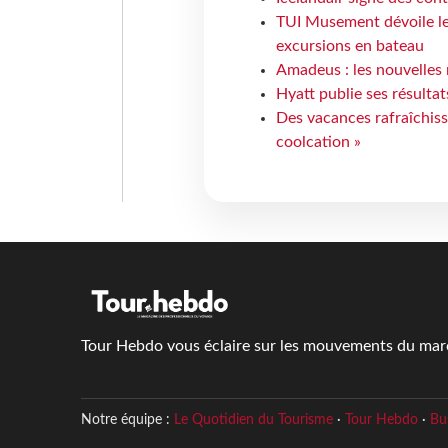
TUI Musement dévoile les
excursions en bateau
Amadeus : les nouvelles 
Hyatt publie ses résulta
Des vacances rafraîchiss
coolcation »
Tour Hebdo vous éclaire sur les mouvements du march
Notre équipe :
Le Quotidien du Tourisme
·
Tour Hebdo
·
Bu