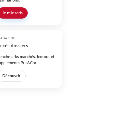
estinations.
Je m'inscris
AGAZINE
ccès dossiers
enchmarks marchés, Icotour et
uppléments Bus&Car.
Découvrir