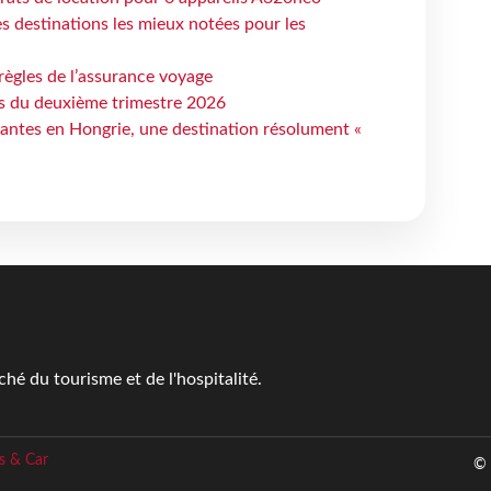
 destinations les mieux notées pour les
règles de l’assurance voyage
ts du deuxième trimestre 2026
antes en Hongrie, une destination résolument «
é du tourisme et de l'hospitalité.
s & Car
© 