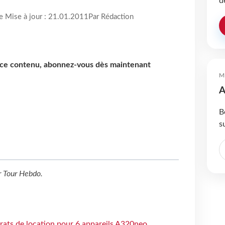
d
re Mise à jour : 21.01.2011
Par Rédaction
e ce contenu, abonnez-vous dès maintenant
M
A
B
s
r
Tour Hebdo
.
trats de location pour 6 appareils A320neo