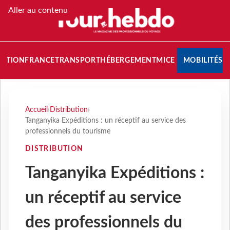
Aller au contenu
NATION
FRANCE
TRANSPORT
HÉBERGEMENT
MICE
MOBILITÉS
Accueil
›
Distribution
›
Tanganyika Expéditions : un réceptif au service des
professionnels du tourisme
DISTRIBUTION
Tanganyika Expéditions :
un réceptif au service
des professionnels du