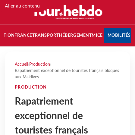
Aller au contenu
NATION
FRANCE
TRANSPORT
HÉBERGEMENT
MICE
MOBILITÉS
Accueil
›
Production
›
Rapatriement exceptionnel de touristes français bloqués
aux Maldives
PRODUCTION
Rapatriement
exceptionnel de
touristes français