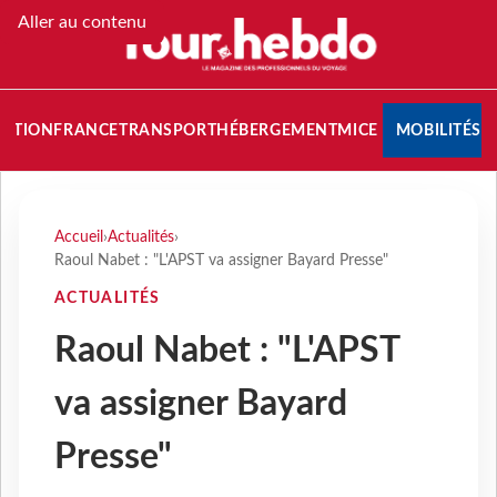
Aller au contenu
NATION
FRANCE
TRANSPORT
HÉBERGEMENT
MICE
MOBILITÉS
Accueil
›
Actualités
›
Raoul Nabet : "L'APST va assigner Bayard Presse"
ACTUALITÉS
Raoul Nabet : "L'APST
va assigner Bayard
Presse"