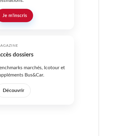
estinations.
Je m'inscris
AGAZINE
ccès dossiers
enchmarks marchés, Icotour et
uppléments Bus&Car.
Découvrir