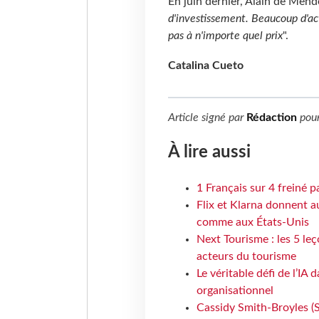
En juin dernier, Alain de Mend
d'investissement. Beaucoup d'ac
pas à n'importe quel prix
".
Catalina Cueto
Article signé par
Rédaction
pou
À lire aussi
1 Français sur 4 freiné p
Flix et Klarna donnent a
comme aux États-Unis
Next Tourisme : les 5 le
acteurs du tourisme
Le véritable défi de l’IA
organisationnel
Cassidy Smith-Broyles (Sa