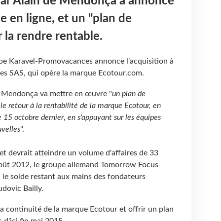
par Alain de Mendonça a annoncé
ce en ligne, et un "plan de
la rendre rentable.
e Karavel-Promovacances annonce l'acquisition à
es SAS, qui opère la marque Ecotour.com.
e Mendonça va mettre en œuvre "
un plan de
e retour à la rentabilité de la marque Ecotour, en
e 15 octobre dernier
,
en s'appuyant sur les équipes
uvelles
".
et devrait atteindre un volume d'affaires de 33
août 2012, le groupe allemand Tomorrow Focus
, le solde restant aux mains des fondateurs
dovic Bailly.
a continuité de la marque Ecotour et offrir un plan
 d'ici fin mai 2015.