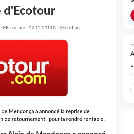
d
e d'Ecotour
re Mise à jour : 02.12.2014
Par Rédaction
M
A
B
s
n de Mendonça a annoncé la reprise de
lan de retournement" pour la rendre rentable.