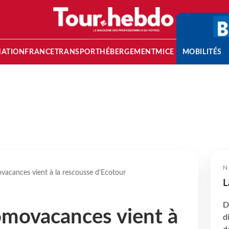
NATION
FRANCE
TRANSPORT
HÉBERGEMENT
MICE
MOBILITÉS
N
vacances vient à la rescousse d'Ecotour
L
D
omovacances vient à
d