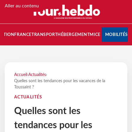
Aller au contenu
NATION
FRANCE
TRANSPORT
HÉBERGEMENT
MICE
MOBILITÉS
Accueil
›
Actualités
›
Quelles sont les tendances pour les vacances de la
Toussaint ?
ACTUALITÉS
Quelles sont les
tendances pour les